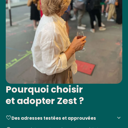
Pourquoi choisir
et adopter Zest ?
keyboard_arrow_down
favorite
Des adresses testées et approuvées