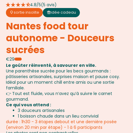
star_rate
star_rate
star_rate
star_rate
star_rate_half
4.8/5
(5 avis)
sortie insolite
idée cadeau
lightbulb
featured_seasonal_and_gifts
Nantes food tour
autonome - Douceurs
sucrées
€29
Le goûter réinventé, à savourer en ville.
Une parenthèse sucrée pour les becs gourmands :
pâtisseries artisanales, surprises maison et pause cosy.
Idéal pour un moment chill entre amis ou une sortie
familiale.
👉 Tout est fluide, vous n’avez qu’à suivre le carnet
gourmand.
Ce qui vous attend :
3 douceurs artisanales
1 boisson chaude dans un lieu convivial
durée : 1h30
- 3 étapes debout et une dernière posée
(environ 20 min par étape) - 1 à 6 participants
Les photos sont non contractuelles.