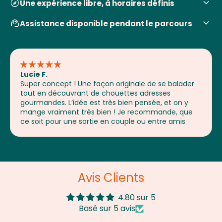
keyboard_arrow_down
explore
Une expérience libre, à horaires définis
keyboard_arrow_down
support_agent
Assistance disponible pendant le parcours
star_rate
star_rate
star_rate
star_rate
star_rate
Lucie F.
Super concept ! Une façon originale de se balader
tout en découvrant de chouettes adresses
gourmandes. L’idée est très bien pensée, et on y
mange vraiment très bien ! Je recommande, que
ce soit pour une sortie en couple ou entre amis
Avis Clients
4.80 sur 5
Basé sur 5 avis