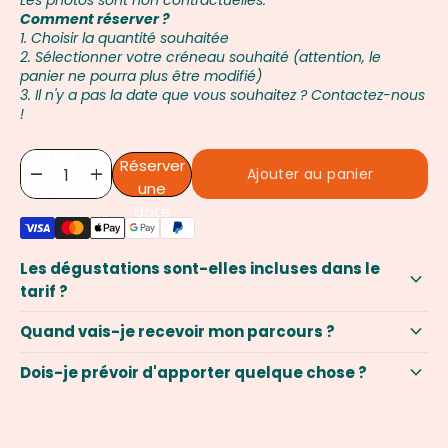
Comment réserver ?
1. Choisir la quantité souhaitée
2. Sélectionner votre créneau souhaité (attention, le
panier ne pourra plus être modifié)
3. Il n'y a pas la date que vous souhaitez ? Contactez-nous
!
Réserver
remove
add
Ajouter au panier
une
date
Les dégustations sont-elles incluses dans le
keyboard_arrow_down
tarif ?
keyboard_arrow_down
Quand vais-je recevoir mon parcours ?
keyboard_arrow_down
Dois-je prévoir d'apporter quelque chose ?