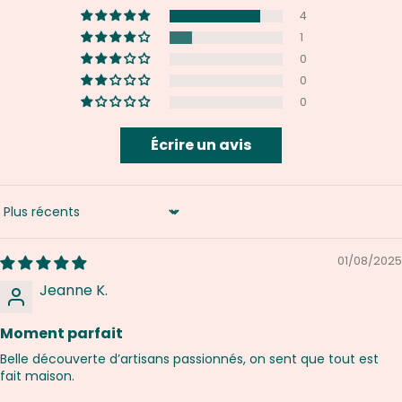
4
1
0
0
0
Écrire un avis
Sort by
01/08/2025
Jeanne K.
Moment parfait
Belle découverte d’artisans passionnés, on sent que tout est
fait maison.